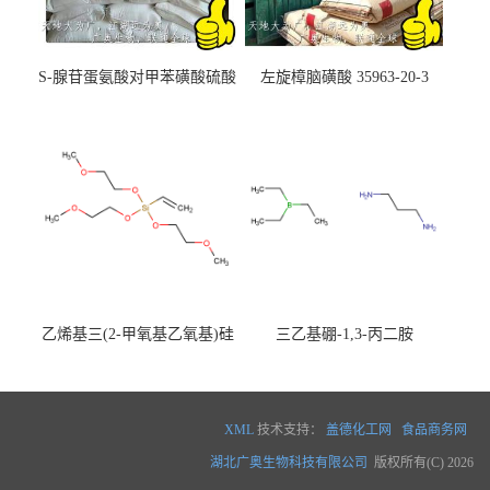
S-腺苷蛋氨酸对甲苯磺酸硫酸
左旋樟脑磺酸 35963-20-3
盐 97540-22-2
乙烯基三(2-甲氧基乙氧基)硅
三乙基硼-1,3-丙二胺
烷
XML
技术支持：
盖德化工网
食品商务网
湖北广奥生物科技有限公司
版权所有(C) 2026