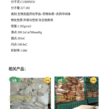
分子式:C13H9NOS
分子量:227.282
类别:生物及医药化学品>药物杂质>农药中间体
物化性质:外观与性状:灰白色粉末
密度:1.292g/cm3
沸点:309.2oCat760mmHg
熔点:265oC
闪点:140.8oC
折射率:1.666
相关产品：