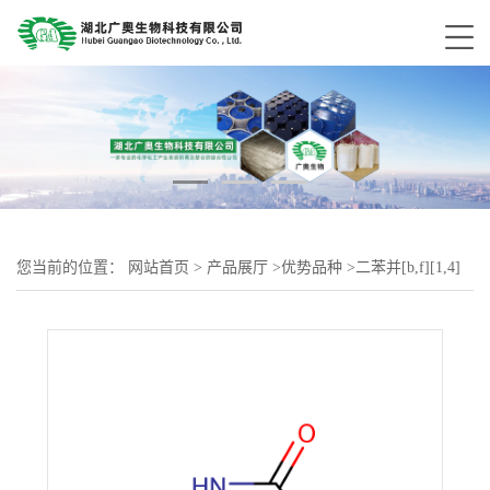
您当前的位置：
网站首页
>
产品展厅
>
优势品种
>
二苯并[b,f][1,4]
硫氮杂卓-11-[10H]酮