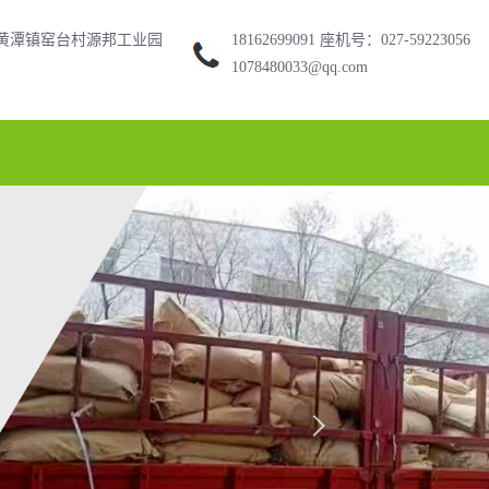
黄潭镇窑台村源邦工业园
18162699091 座机号：027-59223056
1078480033@qq.com