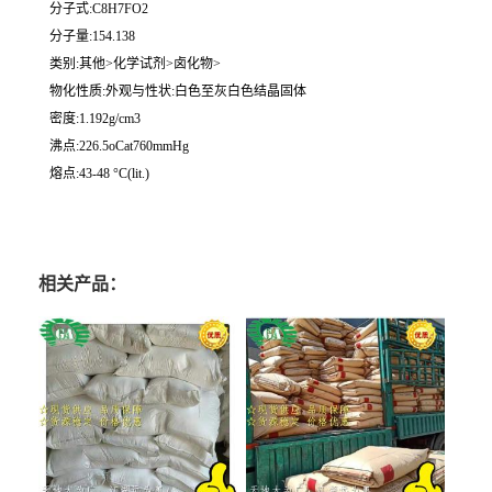
分子式:C8H7FO2
分子量:154.138
类别:其他>化学试剂>卤化物>
物化性质:外观与性状:白色至灰白色结晶固体
密度:1.192g/cm3
沸点:226.5oCat760mmHg
熔点:43-48 °C(lit.)
相关产品：