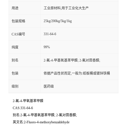
用途
工业原材料,用于工业化大生产
25kg/200kg/5kg/1kg
包装规格
331-64-6
CAS编号
99%
纯度
别名
2-氟-4-甲基氧基苯甲醛; 2-氟对茴香醛;
包装
依据产品性状而定,一般为:纸板桶或镀锌铁桶
级别
医药级
2-氟-4-甲氧基苯甲醛
CAS:331-64-6
别名:2-氟-4-甲基氧基苯甲醛; 2-氟对茴香醛;
英文名:2-Fluoro-4-methoxybenzaldehyde