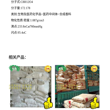
分子式:C8H12O4
分子量:172.178
类别:生物及医药化学品>医药中间体>合成香料
物化性质:密度:1.087g/cm3
沸点:233.8oCat760mmHg
闪点:95.4oC
相关产品：