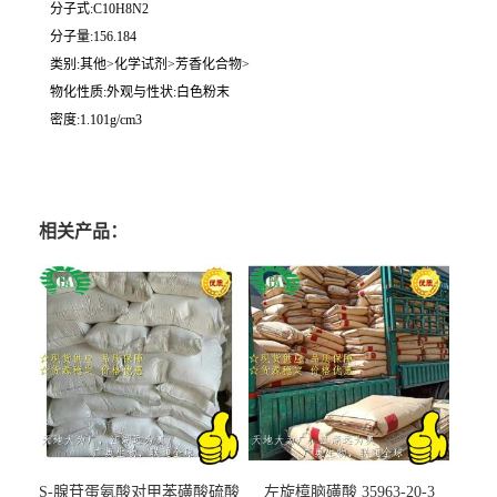
分子式:C10H8N2
分子量:156.184
类别:其他>化学试剂>芳香化合物>
物化性质:外观与性状:白色粉末
密度:1.101g/cm3
相关产品：
S-腺苷蛋氨酸对甲苯磺酸硫酸
左旋樟脑磺酸 35963-20-3