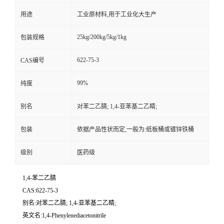
用途
工业原材料,用于工业化大生产
25kg/200kg/5kg/1kg
包装规格
622-75-3
CAS编号
99%
纯度
别名
对苯二乙腈; 1,4-亚苯基二乙睛;
包装
依据产品性状而定,一般为:纸板桶或镀锌铁桶
级别
医药级
1,4-苯二乙腈
CAS:622-75-3
别名:对苯二乙腈; 1,4-亚苯基二乙睛;
英文名:1,4-Phenylenediacetonitrile