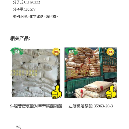
分子式:C5H9ClO2
分子量:136.577
类别:其他>化学试剂>卤化物>
相关产品：
S-腺苷蛋氨酸对甲苯磺酸硫酸
左旋樟脑磺酸 35963-20-3
盐 97540-22-2