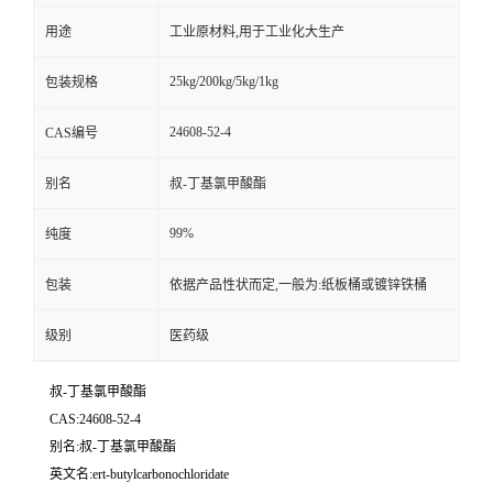
用途
工业原材料,用于工业化大生产
25kg/200kg/5kg/1kg
包装规格
24608-52-4
CAS编号
别名
叔-丁基氯甲酸酯
99%
纯度
包装
依据产品性状而定,一般为:纸板桶或镀锌铁桶
级别
医药级
叔-丁基氯甲酸酯
CAS:24608-52-4
别名:叔-丁基氯甲酸酯
英文名:ert-butylcarbonochloridate