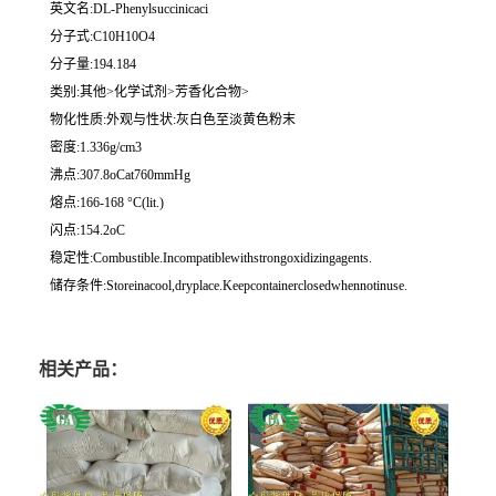
英文名:DL-Phenylsuccinicaci
分子式:C10H10O4
分子量:194.184
类别:其他>化学试剂>芳香化合物>
物化性质:外观与性状:灰白色至淡黄色粉末
密度:1.336g/cm3
沸点:307.8oCat760mmHg
熔点:166-168 °C(lit.)
闪点:154.2oC
稳定性:Combustible.Incompatiblewithstrongoxidizingagents.
储存条件:Storeinacool,dryplace.Keepcontainerclosedwhennotinuse.
相关产品：