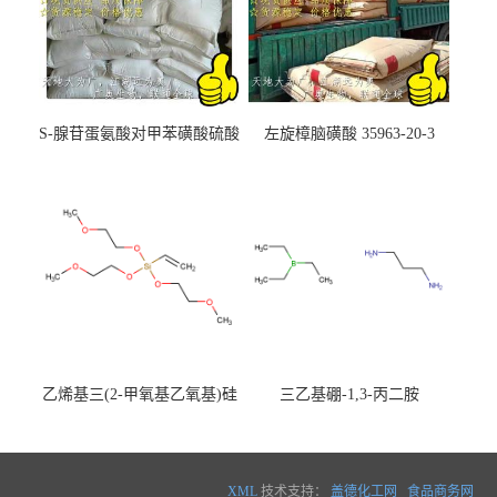
S-腺苷蛋氨酸对甲苯磺酸硫酸
左旋樟脑磺酸 35963-20-3
盐 97540-22-2
乙烯基三(2-甲氧基乙氧基)硅
三乙基硼-1,3-丙二胺
烷
XML
技术支持：
盖德化工网
食品商务网