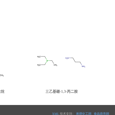
硅烷
三乙基硼-1,3-丙二胺
XML
技术支持：
盖德化工网
食品商务网