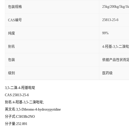
25kg/200kg/5kg/1
包装规格
25813-25-6
CAS编号
99%
纯度
别名
4-羟基-3,5-二溴吡
包装
依据产品性状而定
级别
医药级
3,5-二溴-4-羟基吡啶
CAS:25813-25-6
别名:4-羟基-3,5-二溴吡啶;
英文名:3,5-Dibromo-4-hydroxypyridine
分子式:C5H3Br2NO
分子量:252.891