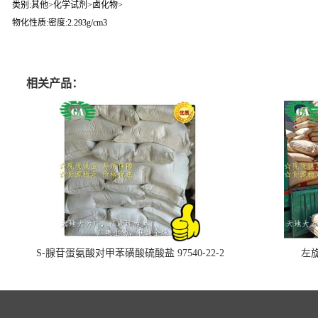
类别:其他>化学试剂>卤化物>
物化性质:密度:2.293g/cm3
相关产品：
S-腺苷蛋氨酸对甲苯磺酸硫酸盐 97540-22-2
左旋