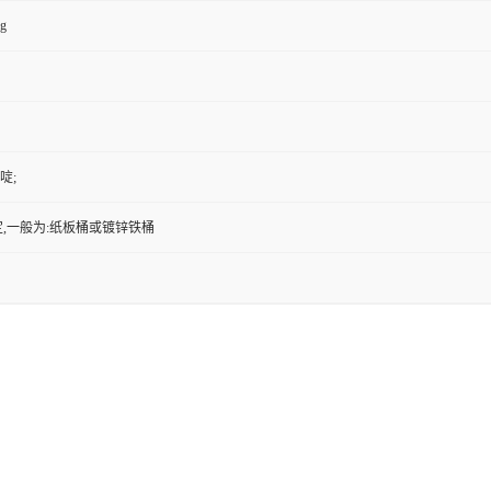
kg
啶;
,一般为:纸板桶或镀锌铁桶