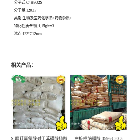
分子式:C4H8O2S
分子量:120.17
类别:生物及医药化学品>药物杂质>
物化性质:密度:1,15g/cm3
沸点:122°C12mm
相关产品：
S-腺苷蛋氨酸对甲苯磺酸硫酸
左旋樟脑磺酸 35963-20-3