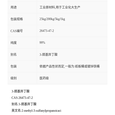
用途
工业原材料,用于工业化大生产
25kg/200kg/5kg/1kg
包装规格
26473-47-2
CAS编号
99%
纯度
别名
3-巯基异丁酸
包装
依据产品性状而定,一般为:纸板桶或镀锌铁桶
级别
医药级
3-巯基异丁酸
CAS:26473-47-2
别名:3-巯基异丁酸
英文名:2-methyl-3-sulfanylpropanoicaci