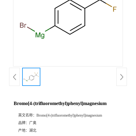
Bromo[4-(trifluoromethyl)phenyl]magnesium
英文名称：
Bromo[4-(trifluoromethyl)phenyl]magnesium
品牌：
广奥
产地：
湖北