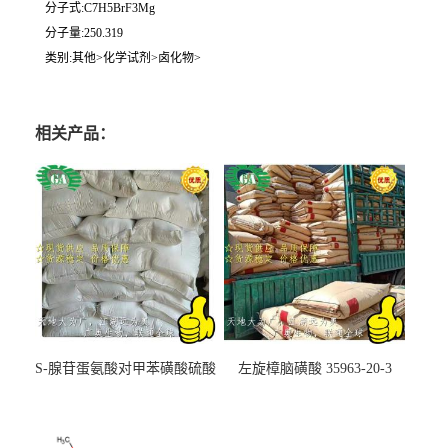
分子式:C7H5BrF3Mg
分子量:250.319
类别:其他>化学试剂>卤化物>
相关产品：
S-腺苷蛋氨酸对甲苯磺酸硫酸
左旋樟脑磺酸 35963-20-3
盐 97540-22-2