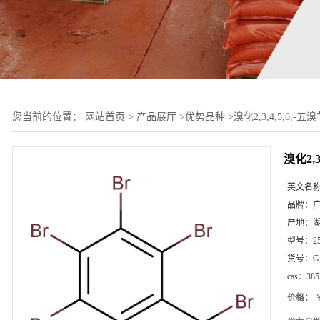
您当前的位置：
网站首页
>
产品展厅
>
优势品种
>
溴化2,3,4,5,6,-五
溴化2,3
英文名
品牌：
产地：
型号：
2
货号：
G
cas：
385
价格：
￥