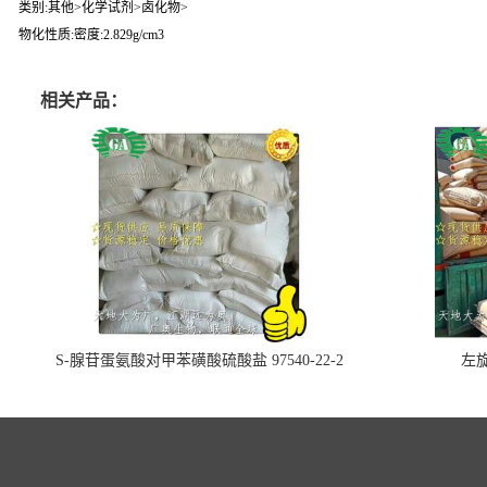
类别:其他>化学试剂>卤化物>
物化性质:密度:2.829g/cm3
相关产品：
S-腺苷蛋氨酸对甲苯磺酸硫酸盐 97540-22-2
左旋