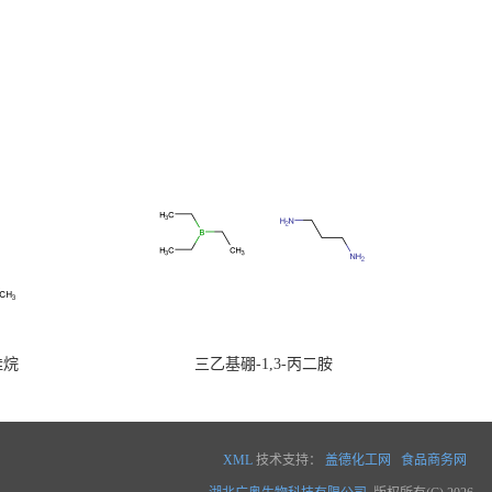
硅烷
三乙基硼-1,3-丙二胺
XML
技术支持：
盖德化工网
食品商务网