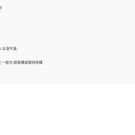
kg
5,6-五溴苄溴;
,一般为:纸板桶或镀锌铁桶