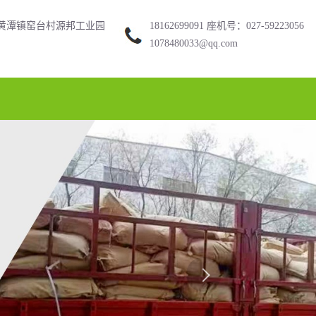
黄潭镇窑台村源邦工业园
18162699091 座机号：027-59223056
1078480033@qq.com