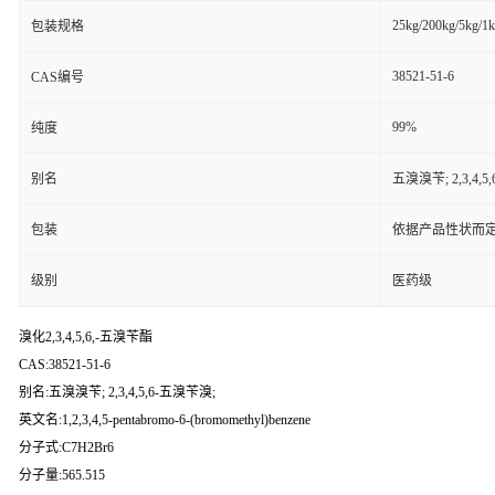
25kg/200kg/5kg/1
包装规格
38521-51-6
CAS编号
99%
纯度
别名
五溴溴苄; 2,3,4,
包装
依据产品性状而定
级别
医药级
溴化2,3,4,5,6,-五溴苄酯
CAS:38521-51-6
别名:五溴溴苄; 2,3,4,5,6-五溴苄溴;
英文名:1,2,3,4,5-pentabromo-6-(bromomethyl)benzene
分子式:C7H2Br6
分子量:565.515