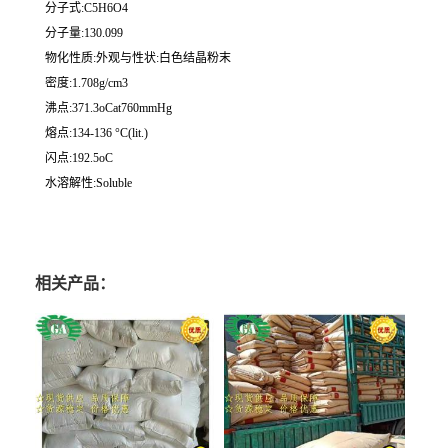
分子式:C5H6O4
分子量:130.099
物化性质:外观与性状:白色结晶粉末
密度:1.708g/cm3
沸点:371.3oCat760mmHg
熔点:134-136 °C(lit.)
闪点:192.5oC
水溶解性:Soluble
相关产品：