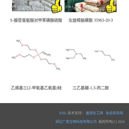
S-腺苷蛋氨酸对甲苯磺酸硫酸
左旋樟脑磺酸 35963-20-3
盐 97540-22-2
乙烯基三(2-甲氧基乙氧基)硅
三乙基硼-1,3-丙二胺
烷
XML
技术支持：
盖德化工网
食品商务网
湖北广奥生物科技有限公司
版权所有(C) 2026