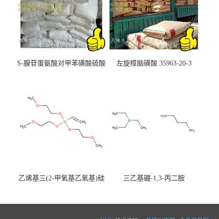
S-腺苷蛋氨酸对甲苯磺酸硫酸
左旋樟脑磺酸 35963-20-3
盐 97540-22-2
乙烯基三(2-甲氧基乙氧基)硅
三乙基硼-1,3-丙二胺
烷