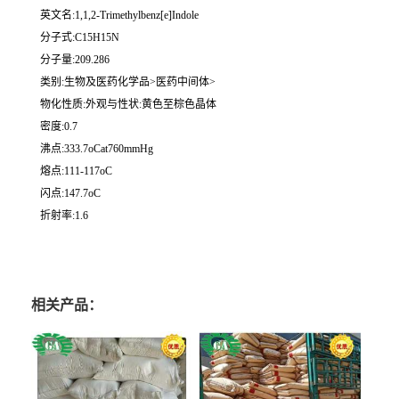
英文名:1,1,2-Trimethylbenz[e]Indole
分子式:C15H15N
分子量:209.286
类别:生物及医药化学品>医药中间体>
物化性质:外观与性状:黄色至棕色晶体
密度:0.7
沸点:333.7oCat760mmHg
熔点:111-117oC
闪点:147.7oC
折射率:1.6
相关产品：