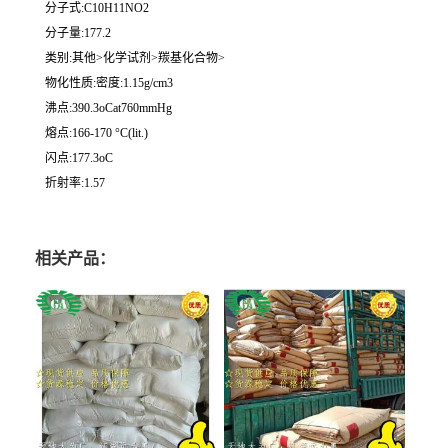
分子式:C10H11NO2
分子量:177.2
类别:其他>化学试剂>羰基化合物>
物化性质:密度:1.15g/cm3
沸点:390.3oCat760mmHg
熔点:166-170 °C(lit.)
闪点:177.3oC
折射率:1.57
相关产品：