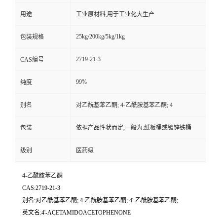
用途
工业原材料,用于工业化大生产
25kg/200kg/5kg/1kg
包装规格
2719-21-3
CAS编号
99%
纯度
别名
对乙酰基苯乙酮; 4-乙酰胺基苯乙酮; 4
包装
依据产品性状而定,一般为:纸板桶或镀锌铁桶
级别
医药级
4-乙酰胺苯乙酮
CAS:2719-21-3
别名:对乙酰基苯乙酮; 4-乙酰胺基苯乙酮; 4'-乙酰胺基苯乙酮;
英文名:4'-ACETAMIDOACETOPHENONE