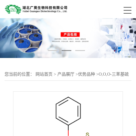
您当前的位置：
网站首页
>
产品展厅
>
优势品种
>
O,O,O-三苯基硫
代磷酸酯