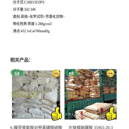
分子式:C18H15O3PS
分子量:342.349
类别:其他>化学试剂>芳香化合物>
物化性质:密度:1.288g/cm3
沸点:432.1oCat760mmHg
相关产品：
S-腺苷蛋氨酸对甲苯磺酸硫酸
左旋樟脑磺酸 35963-20-3