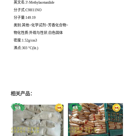
英文名:3'-Methylacetanilide
分子式:C9H11NO
分子量:149.19
类别:其他>化学试剂>芳香化合物>
物化性质:外观与性状:白色固体
密度:1.52g/cm3
沸点:303 °C(lit.)
相关产品：