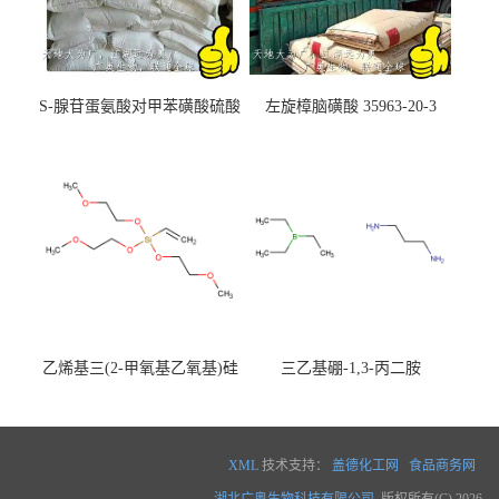
S-腺苷蛋氨酸对甲苯磺酸硫酸
左旋樟脑磺酸 35963-20-3
盐 97540-22-2
乙烯基三(2-甲氧基乙氧基)硅
三乙基硼-1,3-丙二胺
烷
XML
技术支持：
盖德化工网
食品商务网
湖北广奥生物科技有限公司
版权所有(C) 2026