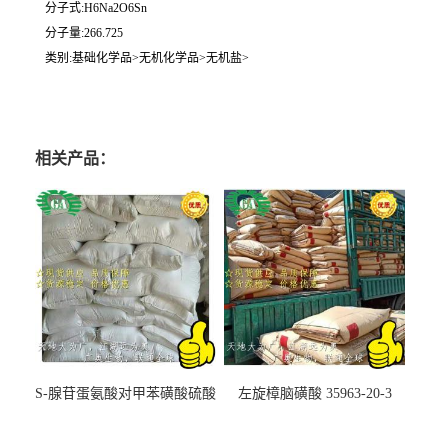
分子式:H6Na2O6Sn
分子量:266.725
类别:基础化学品>无机化学品>无机盐>
相关产品：
S-腺苷蛋氨酸对甲苯磺酸硫酸
左旋樟脑磺酸 35963-20-3
盐 97540-22-2