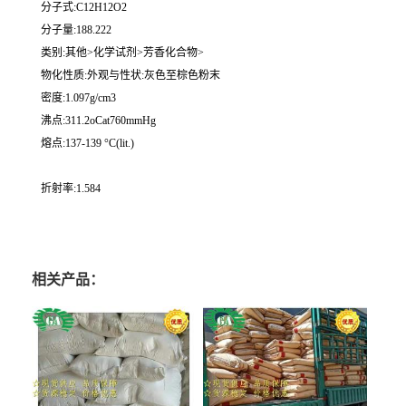
分子式:C12H12O2
分子量:188.222
类别:其他>化学试剂>芳香化合物>
物化性质:外观与性状:灰色至棕色粉末
密度:1.097g/cm3
沸点:311.2oCat760mmHg
熔点:137-139 °C(lit.)
折射率:1.584
相关产品：