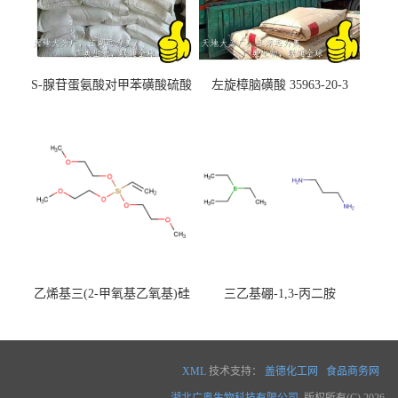
S-腺苷蛋氨酸对甲苯磺酸硫酸
左旋樟脑磺酸 35963-20-3
盐 97540-22-2
乙烯基三(2-甲氧基乙氧基)硅
三乙基硼-1,3-丙二胺
烷
XML
技术支持：
盖德化工网
食品商务网
湖北广奥生物科技有限公司
版权所有(C) 2026