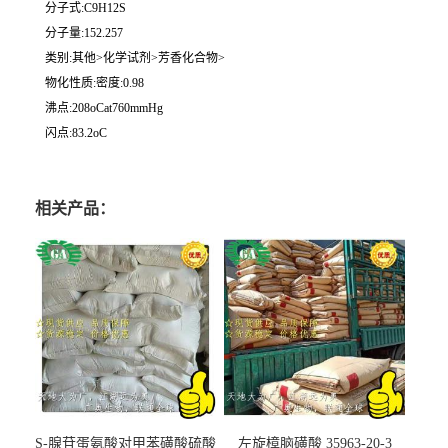
分子式:C9H12S
分子量:152.257
类别:其他>化学试剂>芳香化合物>
物化性质:密度:0.98
沸点:208oCat760mmHg
闪点:83.2oC
相关产品：
S-腺苷蛋氨酸对甲苯磺酸硫酸
左旋樟脑磺酸 35963-20-3