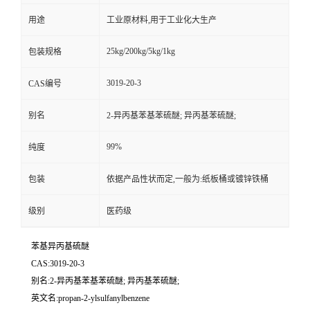
用途
工业原材料,用于工业化大生产
25kg/200kg/5kg/1kg
包装规格
3019-20-3
CAS编号
别名
2-异丙基苯基苯硫醚; 异丙基苯硫醚;
99%
纯度
包装
依据产品性状而定,一般为:纸板桶或镀锌铁桶
级别
医药级
苯基异丙基硫醚
CAS:3019-20-3
别名:2-异丙基苯基苯硫醚; 异丙基苯硫醚;
英文名:propan-2-ylsulfanylbenzene