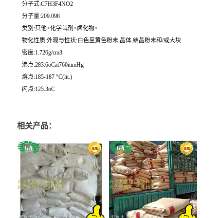
分子式:C7H3F4NO2
分子量:209.098
类别:其他>化学试剂>卤化物>
物化性质:外观与性状:白色至黄色粉末,晶体,结晶粉末和/或大块
密度:1.726g/cm3
沸点:283.6oCat760mmHg
熔点:185-187 °C(lit.)
闪点:125.3oC
相关产品：