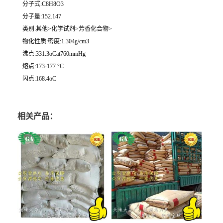
分子式:C8H8O3
分子量:152.147
类别:其他>化学试剂>芳香化合物>
物化性质:密度:1.304g/cm3
沸点:331.3oCat760mmHg
熔点:173-177 °C
闪点:168.4oC
相关产品：