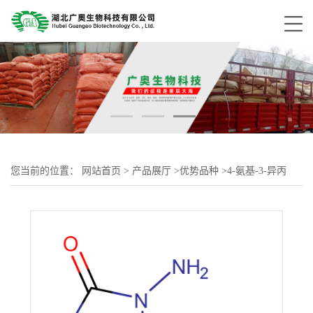
您当前的位置：
网站首页
>
产品展厅
>
优势品种
>
4-氨基-3-异丙
基-1,2,4-三唑啉-5-酮