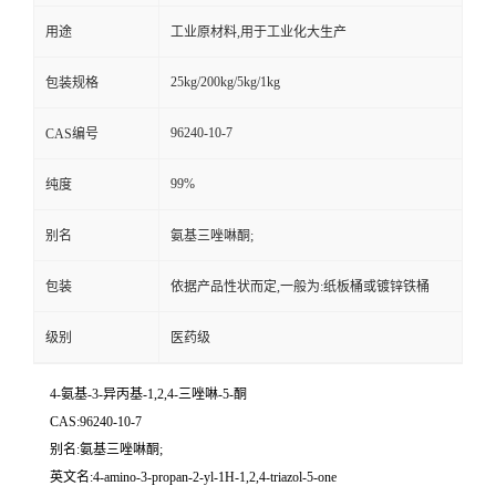
用途
工业原材料,用于工业化大生产
25kg/200kg/5kg/1kg
包装规格
96240-10-7
CAS编号
99%
纯度
别名
氨基三唑啉酮;
包装
依据产品性状而定,一般为:纸板桶或镀锌铁桶
级别
医药级
4-氨基-3-异丙基-1,2,4-三唑啉-5-酮
CAS:96240-10-7
别名:氨基三唑啉酮;
英文名:4-amino-3-propan-2-yl-1H-1,2,4-triazol-5-one