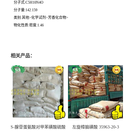
分子式:C5H10N4O
分子量:142.159
类别:其他>化学试剂>芳香化合物>
物化性质:密度:1.46
相关产品：
S-腺苷蛋氨酸对甲苯磺酸硫酸
左旋樟脑磺酸 35963-20-3
盐 97540-22-2