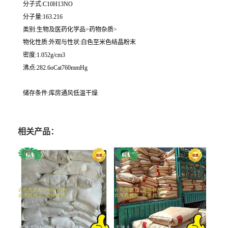
分子式:C10H13NO
分子量:163.216
类别:生物及医药化学品>药物杂质>
物化性质:外观与性状:白色至米色结晶粉末
密度:1.052g/cm3
沸点:282.6oCat760mmHg
储存条件:库房通风低温干燥
相关产品：