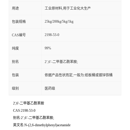
用途
工业原材料,用于工业化大生产
25kg/200kg/5kg/1kg
包装规格
2198-53-0
CAS编号
99%
纯度
别名
2’,6’-二甲基乙酰苯胺;
包装
依据产品性状而定,一般为:纸板桶或镀锌铁桶
级别
医药级
2',6'-二甲基乙酰苯胺
CAS:2198-53-0
别名:2’,6’-二甲基乙酰苯胺;
英文名:N-(2,6-dimethylphenyl)acetamide