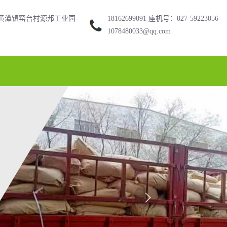
黄潭镇窑台村源邦工业园
18162699091 座机号：027-59223056
1078480033@qq.com