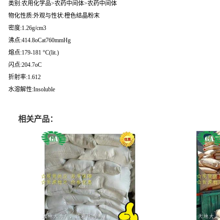
类别:农用化学品>农药中间体>农药中间体
物化性质:外观与性状:橙色结晶粉末
密度:1.26g/cm3
沸点:414.8oCat760mmHg
熔点:179-181 °C(lit.)
闪点:204.7oC
折射率:1.612
水溶解性:Insoluble
相关产品：