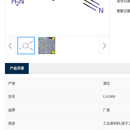
发布日
更新日
产品详请
产地
湖北
GA3069
货号
品牌
广奥
用途
工业原材料,用于