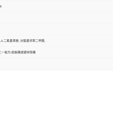
kg
3,4-二氰基苯胺; 对氨基邻苯二甲腈;
,一般为:纸板桶或镀锌铁桶