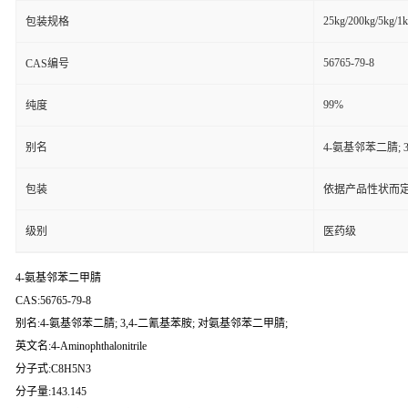
25kg/200kg/5kg/1
包装规格
56765-79-8
CAS编号
99%
纯度
别名
4-氨基邻苯二腈; 
包装
依据产品性状而定
级别
医药级
4-氨基邻苯二甲腈
CAS:56765-79-8
别名:4-氨基邻苯二腈; 3,4-二氰基苯胺; 对氨基邻苯二甲腈;
英文名:4-Aminophthalonitrile
分子式:C8H5N3
分子量:143.145