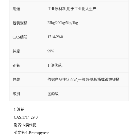
用途
工业原材料,用于工业化大生产
25kg/200kg/5kg/1kg
包装规格
1714-29-0
CAS编号
99%
纯度
别名
1-溴代芘;
包装
依据产品性状而定,一般为:纸板桶或镀锌铁桶
级别
医药级
1-溴芘
CAS:1714-29-0
别名:1-溴代芘;
英文名:1-Bromopyrene