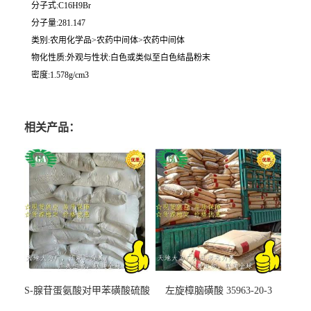
分子式:C16H9Br
分子量:281.147
类别:农用化学品>农药中间体>农药中间体
物化性质:外观与性状:白色或类似至白色结晶粉末
密度:1.578g/cm3
相关产品：
S-腺苷蛋氨酸对甲苯磺酸硫酸
左旋樟脑磺酸 35963-20-3
盐 97540-22-2