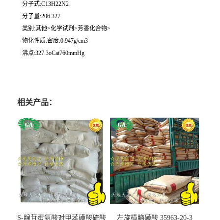
分子式:C13H22N2
分子量:206.327
类别:其他>化学试剂>芳香化合物>
物化性质:密度:0.947g/cm3
沸点:327.3oCat760mmHg
相关产品：
S-腺苷蛋氨酸对甲苯磺酸硫酸
左旋樟脑磺酸 35963-20-3