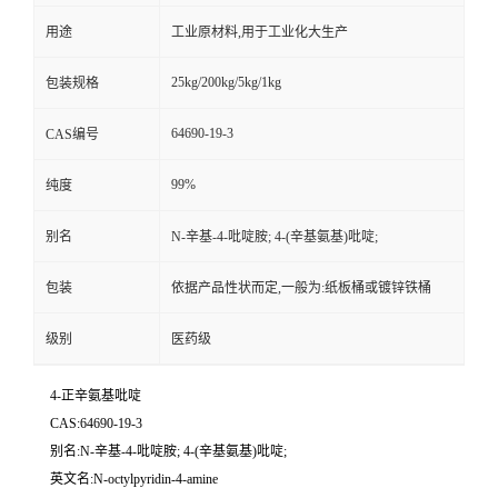
用途
工业原材料,用于工业化大生产
25kg/200kg/5kg/1kg
包装规格
64690-19-3
CAS编号
99%
纯度
别名
N-辛基-4-吡啶胺; 4-(辛基氨基)吡啶;
包装
依据产品性状而定,一般为:纸板桶或镀锌铁桶
级别
医药级
4-正辛氨基吡啶
CAS:64690-19-3
别名:N-辛基-4-吡啶胺; 4-(辛基氨基)吡啶;
英文名:N-octylpyridin-4-amine