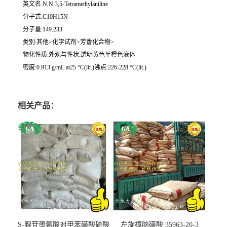
英文名:N,N,3,5-Tetramethylaniline
分子式:C10H15N
分子量:149.233
类别:其他>化学试剂>芳香化合物>
物化性质:外观与性状:透明黄色至橙色液体
密度:0.913 g/mL at25 °C(lit.)沸点:226-228 °C(lit.)
相关产品：
S-腺苷蛋氨酸对甲苯磺酸硫酸
左旋樟脑磺酸 35963-20-3