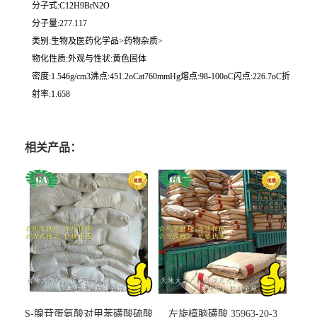
分子式:C12H9BrN2O
分子量:277.117
类别:生物及医药化学品>药物杂质>
物化性质:外观与性状:黄色固体
密度:1.546g/cm3沸点:451.2oCat760mmHg熔点:98-100oC闪点:226.7oC折
射率:1.658
相关产品：
S-腺苷蛋氨酸对甲苯磺酸硫酸
左旋樟脑磺酸 35963-20-3