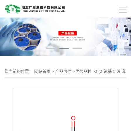
您当前的位置：
网站首页
>
产品展厅
>
优势品种
>
2-(2-氨基-5-溴-苯
甲酰基)吡啶1563-56-0