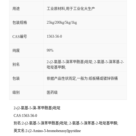
用途
工业原材料,用于工业化大生产
25kg/200kg/5kg/1kg
包装规格
1563-56-0
CAS编号
99%
纯度
2-(2-氨基-5-溴苯甲酰基)吡啶; 2-氨基-5-溴苯基-2-
别名
吡啶基甲酮;
包装
依据产品性状而定,一般为:纸板桶或镀锌铁桶
级别
医药级
2-(2-氨基-5-溴-苯甲酰基)吡啶
CAS:1563-56-0
别名:2-(2-氨基-5-溴苯甲酰基)吡啶; 2-氨基-5-溴苯基-2-吡啶基甲酮;
英文名:2-(2-Amino-5-bromobenzoyl)pyridine