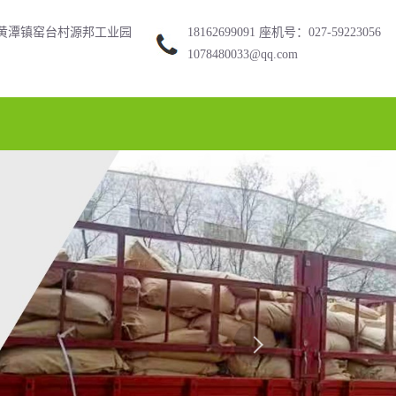
黄潭镇窑台村源邦工业园
18162699091 座机号：027-59223056
1078480033@qq.com