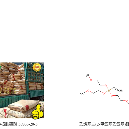
樟脑磺酸 35963-20-3
乙烯基三(2-甲氧基乙氧基)