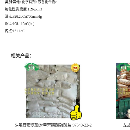
类别:其他>化学试剂>芳香化合物>
物化性质:密度:1.26g/cm3
沸点:326.2oCat760mmHg
熔点:108-110oC(lit.)
闪点:151.1oC
相关产品：
S-腺苷蛋氨酸对甲苯磺酸硫酸盐 97540-22-2
左旋