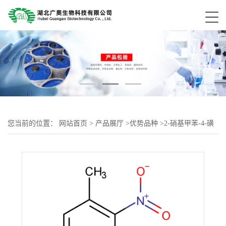
您当前的位置：
网站首页
>
产品展厅
>
优势品种
>
2-硝基甲苯-4-磺
酸