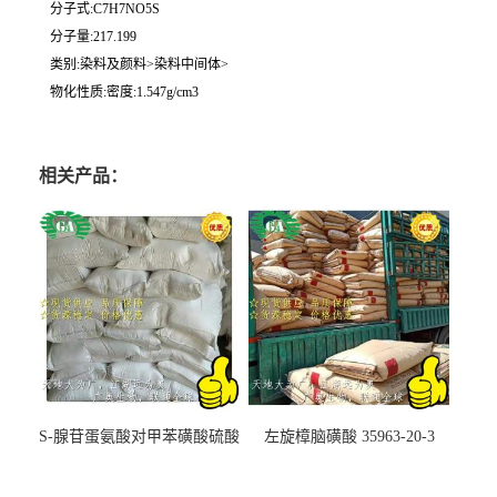
分子式:C7H7NO5S
分子量:217.199
类别:染料及颜料>染料中间体>
物化性质:密度:1.547g/cm3
相关产品：
S-腺苷蛋氨酸对甲苯磺酸硫酸
左旋樟脑磺酸 35963-20-3
盐 97540-22-2