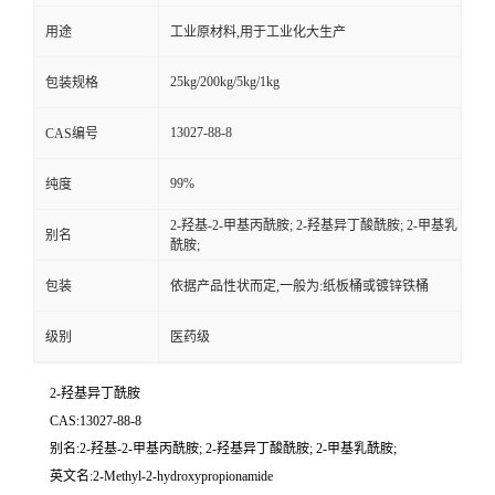
用途
工业原材料,用于工业化大生产
25kg/200kg/5kg/1kg
包装规格
13027-88-8
CAS编号
99%
纯度
2-羟基-2-甲基丙酰胺; 2-羟基异丁酸酰胺; 2-甲基乳
别名
酰胺;
包装
依据产品性状而定,一般为:纸板桶或镀锌铁桶
级别
医药级
2-羟基异丁酰胺
CAS:13027-88-8
别名:2-羟基-2-甲基丙酰胺; 2-羟基异丁酸酰胺; 2-甲基乳酰胺;
英文名:2-Methyl-2-hydroxypropionamide