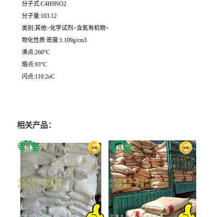
分子式:C4H9NO2
分子量:103.12
类别:其他>化学试剂>含氮有机物>
物化性质:密度:1.109g/cm3
沸点:260°C
熔点:93°C
闪点:110.2oC
相关产品：