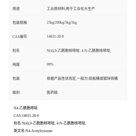
用途
工业原材料,用于工业化大生产
25kg/200kg/5kg/1kg
包装规格
14631-20-0
CAS编号
别名
N(4),9-乙酰胞核嘧啶; 4-N-乙酰胞核嘧啶;
99%
纯度
包装
依据产品性状而定,一般为:纸板桶或镀锌铁桶
级别
医药级
N4-乙酰胞嘧啶
CAS:14631-20-0
别名:N(4),9-乙酰胞核嘧啶; 4-N-乙酰胞核嘧啶;
英文名:N4-Acetylcytosine