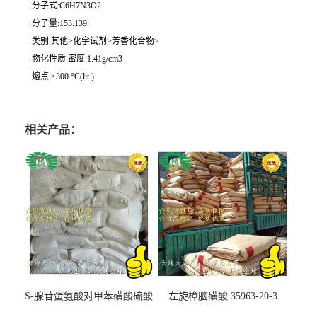
分子式:C6H7N3O2
分子量:153.139
类别:其他>化学试剂>芳香化合物>
物化性质:密度:1.41g/cm3
熔点:>300 °C(lit.)
相关产品：
S-腺苷蛋氨酸对甲苯磺酸硫酸
左旋樟脑磺酸 35963-20-3
盐 97540-22-2