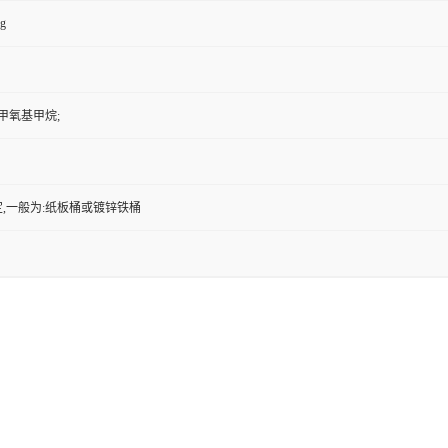
kg
甲氧基甲烷;
,一般为:纸板桶或镀锌铁桶