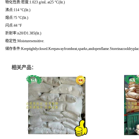
物化性质:密度:1.023 g/mL at25 °C(lit.)
沸点:114 °C(lit.)
熔点:?5 °C(lit.)
闪点:44 °F
折射率:n20/D1.385(lit.)
稳定性:Moisturesensitive.
储存条件:Keeptightlyclosed.Keepawayfromheat,sparks,andopenflame.Storeinacooldryplac
相关产品：