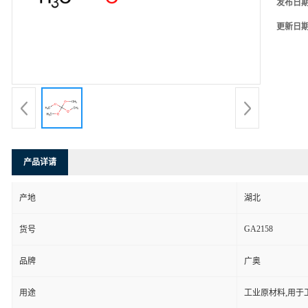
发布日
更新日
产品详请
产地
湖北
GA2158
货号
品牌
广奥
用途
工业原材料,用于