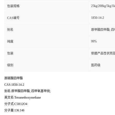
25kg/200kg/5kg/1
包装规格
1850-14-2
CAS编号
别名
原甲酸四甲酯; 四
99%
纯度
包装
依据产品性状而定
级别
医药级
原碳酸四甲酯
CAS:1850-14-2
别名:原甲酸四甲酯; 四甲氧基甲烷;
英文名:Tetramethoxymethane
分子式:C5H12O4
分子量:136.146