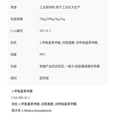
用途
工业原材料,用于工业化大生产
25kg/200kg/5kg/1kg
包装规格
591-31-1
CAS编号
别名
3-甲氧基苯甲醚; 间茴香醛; 间甲氧基苯甲醛;
99%
纯度
包装
依据产品性状而定,一般为:纸板桶或镀锌铁桶
级别
医药级
3-甲氧基苯甲醛
CAS:591-31-1
别名:3-甲氧基苯甲醚; 间茴香醛; 间甲氧基苯甲醛;
英文名:3-Methoxybenzaldehyde