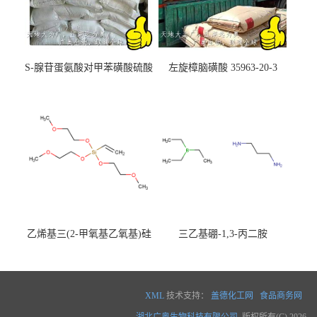
S-腺苷蛋氨酸对甲苯磺酸硫酸
左旋樟脑磺酸 35963-20-3
盐 97540-22-2
乙烯基三(2-甲氧基乙氧基)硅
三乙基硼-1,3-丙二胺
烷
XML
技术支持：
盖德化工网
食品商务网
湖北广奥生物科技有限公司
版权所有(C) 2026