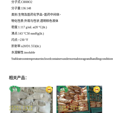
分子式:C8H8O2
分子量:136.148
类别:生物及医药化学品>医药中间体>
物化性质:外观与性状:透明棕色液体
密度:1.117 g/mL at20 °C(lit.)
沸点:143 °C50 mmHg(lit.)
闪点:>230 °F
折射率:n20/D1.553(lit.)
水溶解性:insoluble
Stableatroomtemperatureinclosedcontainersundernormalstorageandhandlingconditions
相关产品：