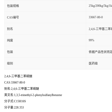
25kg/200kg/5kg/1
包装规格
33667-80-0
CAS编号
别名
2,4,6-三甲基二
99%
纯度
包装
依据产品性状而定
级别
医药级
2,4,6-三甲基二苯硫醚
CAS:33667-80-0
别名:2,4,6-三甲基二苯硫醚
英文名:1,3,5-trimethyl-2-phenylsulfanylbenzene
分子式:C15H16S
分子量:228.353