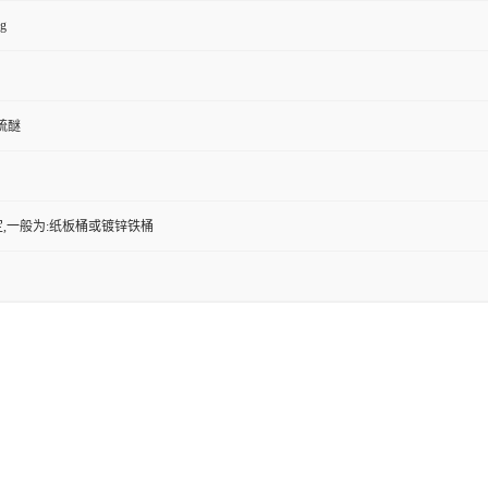
kg
苯硫醚
,一般为:纸板桶或镀锌铁桶