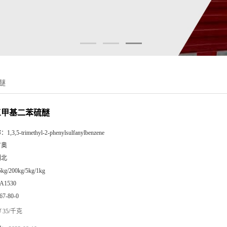
硫醚
6-三甲基二苯硫醚
称：
1,3,5-trimethyl-2-phenylsulfanylbenzene
广奥
湖北
5kg/200kg/5kg/1kg
A1530
67-80-0
35/千克