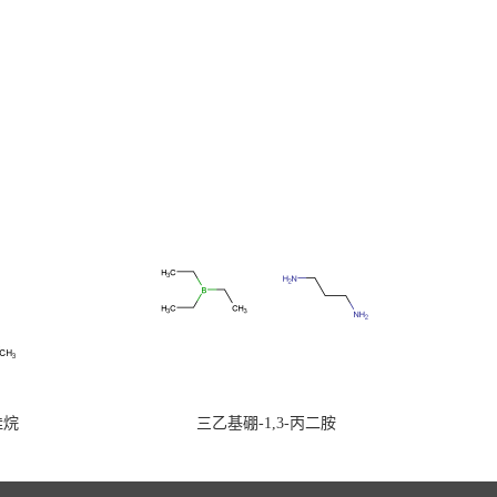
硅烷
三乙基硼-1,3-丙二胺