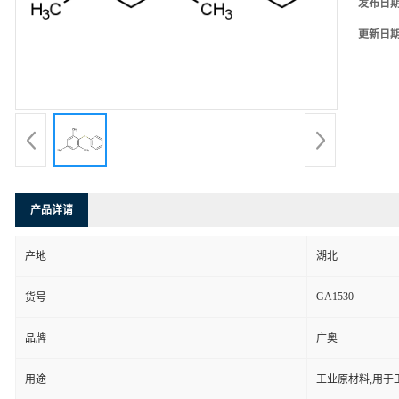
发布日
更新日
产品详请
产地
湖北
GA1530
货号
品牌
广奥
用途
工业原材料,用于