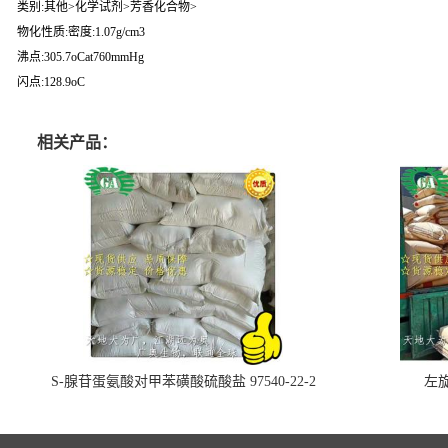
类别:其他>化学试剂>芳香化合物>
物化性质:密度:1.07g/cm3
沸点:305.7oCat760mmHg
闪点:128.9oC
相关产品：
S-腺苷蛋氨酸对甲苯磺酸硫酸盐 97540-22-2
左旋