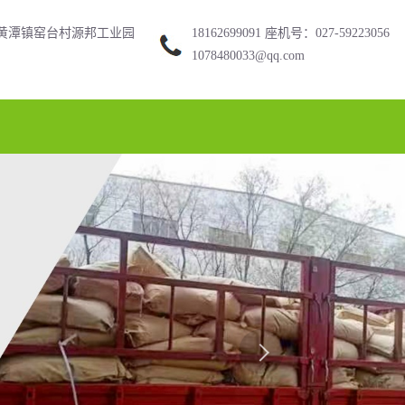
黄潭镇窑台村源邦工业园
18162699091 座机号：027-59223056
1078480033@qq.com