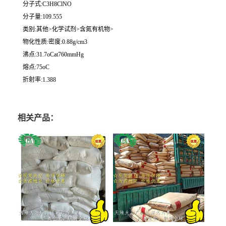
分子式:C3H8ClNO
分子量:109.555
类别:其他>化学试剂>含氮有机物>
物化性质:密度:0.88g/cm3
沸点:31.7oCat760mmHg
熔点:75oC
折射率:1.388
相关产品：