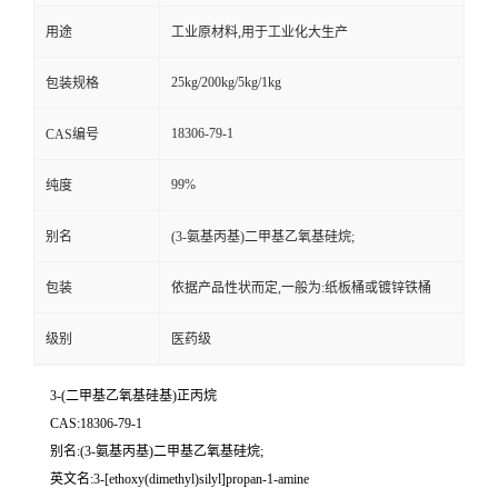
用途
工业原材料,用于工业化大生产
25kg/200kg/5kg/1kg
包装规格
18306-79-1
CAS编号
99%
纯度
别名
(3-氨基丙基)二甲基乙氧基硅烷;
包装
依据产品性状而定,一般为:纸板桶或镀锌铁桶
级别
医药级
3-(二甲基乙氧基硅基)正丙烷
CAS:18306-79-1
别名:(3-氨基丙基)二甲基乙氧基硅烷;
英文名:3-[ethoxy(dimethyl)silyl]propan-1-amine