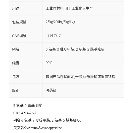
用途
工业原材料,用于工业化大生产
25kg/200kg/5kg/1kg
包装规格
4214-73-7
CAS编号
别名
6-氨基-3-吡啶甲腈; 2-氨基-5-腈基嘧啶;
99%
纯度
包装
依据产品性状而定,一般为:纸板桶或镀锌铁桶
级别
医药级
2-氨基-5-氰基吡啶
CAS:4214-73-7
别名:6-氨基-3-吡啶甲腈; 2-氨基-5-腈基嘧啶;
英文名:2-Amino-5-cyanopyridine