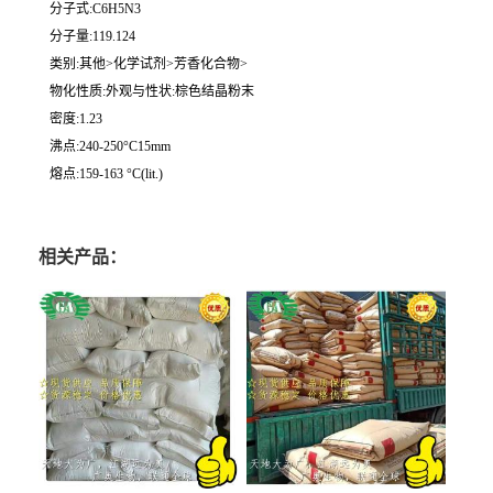
分子式:C6H5N3
分子量:119.124
类别:其他>化学试剂>芳香化合物>
物化性质:外观与性状:棕色结晶粉末
密度:1.23
沸点:240-250°C15mm
熔点:159-163 °C(lit.)
相关产品：