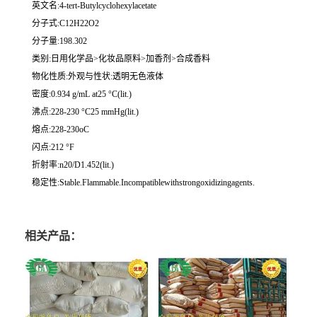
英文名:4-tert-Butylcyclohexylacetate
分子式:C12H22O2
分子量:198.302
类别:日用化学品>化妆品原料>加香剂>合成香料
物化性质:外观与性状:透明无色液体
密度:0.934 g/mL at25 °C(lit.)
沸点:228-230 °C25 mmHg(lit.)
熔点:228-230oC
闪点:212 °F
折射率:n20/D1.452(lit.)
稳定性:Stable.Flammable.Incompatiblewithstrongoxidizingagents.
相关产品：