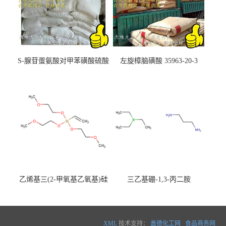
S-腺苷蛋氨酸对甲苯磺酸硫酸
左旋樟脑磺酸 35963-20-3
盐 97540-22-2
乙烯基三(2-甲氧基乙氧基)硅
三乙基硼-1,3-丙二胺
烷
XML
技术支持：
盖德化工网
食品商务网