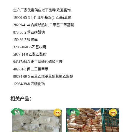
生产厂家优惠供应以下品种,欢迎咨询:
19900-65-3 4,4’-亚甲基双(2-乙基)苯胺
28299-41-4 合成导热油,二甲基二苯基醚
873-55-2 苯亚磺酸钠
150-86-7 植物醇
3208-16-0 2-乙基呋喃
5977-14-0 乙酰乙酰胺
94317-64-3 正丁基硫代磷酸三胺
402-31-3 间二三氟甲苯
99734-09-5 三苯乙烯基苯酚聚氧乙烯醚
12034-39-8 四硫化钠
相关产品：