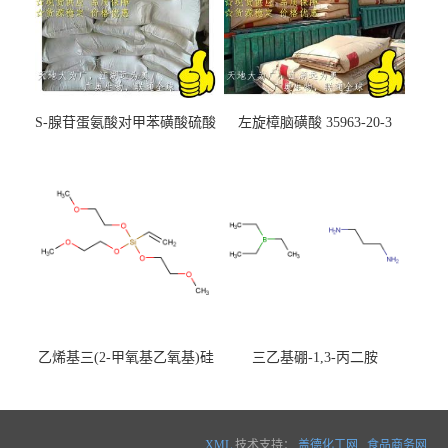
S-腺苷蛋氨酸对甲苯磺酸硫酸
左旋樟脑磺酸 35963-20-3
盐 97540-22-2
乙烯基三(2-甲氧基乙氧基)硅
三乙基硼-1,3-丙二胺
烷
XML
技术支持：
盖德化工网
食品商务网