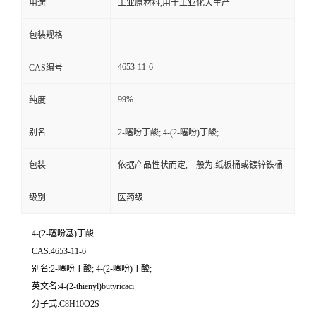
用途
工业原材料,用于工业化大生产
包装规格
4653-11-6
CAS编号
99%
纯度
别名
2-噻吩丁酸; 4-(2-噻吩)丁酸;
包装
依据产品性状而定,一般为:纸板桶或镀锌铁桶
级别
医药级
4-(2-噻吩基)丁酸
CAS:4653-11-6
别名:2-噻吩丁酸; 4-(2-噻吩)丁酸;
英文名:4-(2-thienyl)butyricaci
分子式:C8H10O2S