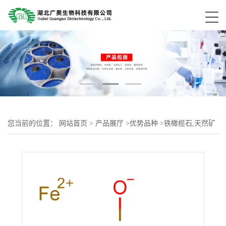
您当前的位置：
网站首页
>
产品展厅
>
优势品种
>
铁橄榄石,天然矿
物,晶粒,大约0.06-0.19in