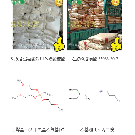
S-腺苷蛋氨酸对甲苯磺酸硫酸
左旋樟脑磺酸 35963-20-3
盐 97540-22-2
乙烯基三(2-甲氧基乙氧基)硅
三乙基硼-1,3-丙二胺