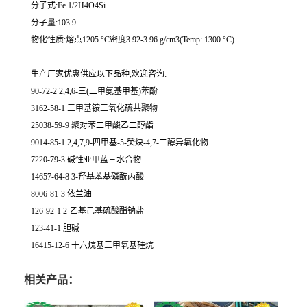
分子式:Fe.1/2H4O4Si
分子量:103.9
物化性质:熔点1205 °C密度3.92-3.96 g/cm3(Temp: 1300 °C)
生产厂家优惠供应以下品种,欢迎咨询:
90-72-2 2,4,6-三(二甲氨基甲基)苯酚
3162-58-1 三甲基铵三氧化硫共聚物
25038-59-9 聚对苯二甲酸乙二醇酯
9014-85-1 2,4,7,9-四甲基-5-癸炔-4,7-二醇异氧化物
7220-79-3 碱性亚甲蓝三水合物
14657-64-8 3-羟基苯基磷酰丙酸
8006-81-3 依兰油
126-92-1 2-乙基己基硫酸酯钠盐
123-41-1 胆碱
16415-12-6 十六烷基三甲氧基硅烷
相关产品：