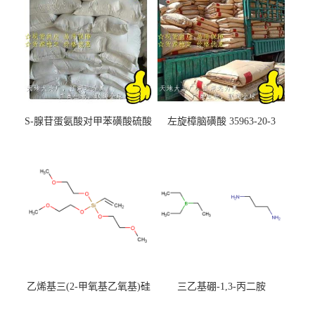
S-腺苷蛋氨酸对甲苯磺酸硫酸
左旋樟脑磺酸 35963-20-3
盐 97540-22-2
乙烯基三(2-甲氧基乙氧基)硅
三乙基硼-1,3-丙二胺
烷