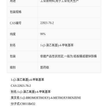
用途
工业原材料,用于工业化大生产
包装规格
22921-76-2
CAS编号
99%
纯度
别名
1-(2-溴乙氧基)-4-甲氧基苯
包装
依据产品性状而定,一般为:纸板桶或镀锌铁桶
级别
医药级
1-(2-溴乙氧基)-4-甲氧基苯
CAS:22921-76-2
别名:1-(2-溴乙氧基)-4-甲氧基苯
英文名:1-(2-BROMOETHOXY)-4-METHOXYBENZENE
分子式:C9H11BrO2