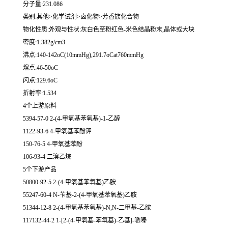
分子量:231.086
类别:其他>化学试剂>卤化物>芳香族化合物
物化性质:外观与性状:灰白色至粉红色-米色结晶粉末,晶体或大块
密度:1.382g/cm3
沸点:140-142oC(10mmHg),291.7oCat760mmHg
熔点:46-50oC
闪点:129.6oC
折射率:1.534
4个上游原料
5394-57-0 2-(4-甲氧基苯氧基)-1-乙醇
1122-93-6 4-甲氧基苯酚钾
150-76-5 4-甲氧基苯酚
106-93-4 二溴乙烷
5个下游产品
50800-92-5 2-(4-甲氧基苯氧基)乙胺
55247-60-4 N-苄基-2-(4-甲氧基苯氧基)乙胺
51344-12-8 2-(4-甲氧基苯氧基)-N,N-二甲基-乙胺
117132-44-2 1-[2-(4-甲氧基-苯氧基)-乙基]-哌嗪