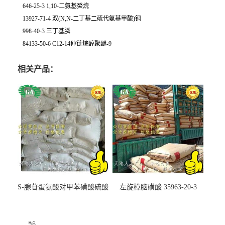
646-25-3 1,10-二氨基癸烷
13927-71-4 双(N,N-二丁基二硫代氨基甲酸)铜
998-40-3 三丁基膦
84133-50-6 C12-14仲链烷醇聚醚-9
相关产品：
S-腺苷蛋氨酸对甲苯磺酸硫酸
左旋樟脑磺酸 35963-20-3
盐 97540-22-2