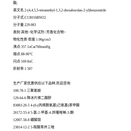
酯;
英文名:2-(4,4,5,5-tetramethyl-1,3,2-dioxaborolan-2-yl)benzonitrile
分子式:C13H16BNO2
分子量:229.083
类别:其他>化学试剂>芳香化合物>
物化性质:密度:1.06g/cm3
沸点:357.1oCat760mmHg
熔点:88-90°C
闪点:169.8oC
折射率:1.507
生产厂家优惠供应以下品种,欢迎咨询:
108-78-1 三聚氰胺
129-64-6 降冰片烯二酸酐
83883-26-5 4-(6-(丙烯酰氧基)己氧基)苯甲酸
26172-55-4 5-氯-2-甲基-4-异噻唑啉-3-酮
12007-58-8 硼酸铵
23814-12-2 5-羧酸苯并三唑