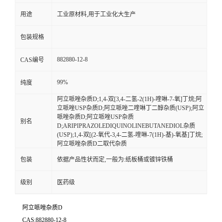
用途
工业原材料,用于工业化大生产
包装规格
882880-12-8
CAS编号
99%
纯度
阿立哌唑杂质D;1,4-双[3,4-二氢-2(1H)-喹啉-7-氧]丁烷;阿
立哌唑USP杂质D;阿立哌唑二喹啉丁二醇杂质(USP);阿立
哌唑杂质D;阿立哌唑USP杂质
别名
D;ARIPIPRAZOLEDIQUINOLINEBUTANEDIOL杂质
(USP);1,4-双[(2-氧代-3,4-二氢-喹啉-7(1H)-基)-氧基]丁烷;
阿立哌唑杂质D二取代杂质
包装
依据产品性状而定,一般为:纸板桶或镀锌铁桶
级别
医药级
阿立哌唑杂质D
CAS:882880-12-8