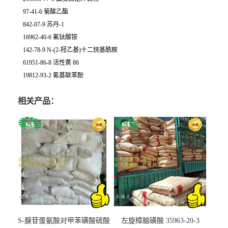
97-41-6 菊酸乙酯
842-07-9 苏丹-1
16962-40-6 氟钛酸铵
142-78-9 N-(2-羟乙基)十二烷基酰胺
61951-86-8 活性黄 86
19812-93-2 氰基联苯酚
相关产品：
S-腺苷蛋氨酸对甲苯磺酸硫酸
左旋樟脑磺酸 35963-20-3