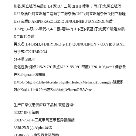
别名:阿立哌唑杂质D;1,4-双[3,4-二氢-2(1H)-喹啉-7-氧]丁烷;阿立哌唑
USP杂质D;阿立哌唑二喹啉丁二醇杂质(USP);阿立哌唑杂质D;阿立哌唑
USP杂质D;ARIPIPRAZOLEDIQUINOLINEBUTANEDIOL杂质
(USP);1,4-双[(2-氧代-3,4-二氢-喹啉-7(1H)-基)-氧基]丁烷;阿立哌唑杂质
D二取代杂质
英文名:1,4-BIS[3,4-DIHYDRO-2(1H)-QUINOLINON-7-OXY]BUTANE
分子式:C22H24N2O4
分子量:380.44
物化性质:熔点215-217°C沸点673.2±55.0°C 密度1.226±0.06g/cm3 储存条
件Refrigerator溶解度
DMSO(Slightly),EthylAcetate(Slightly,Heated),Methanol(Sparingly)酸度系
数(pKa)14.11±0.20 形态Solid颜色WhitetoOff-White
生产厂家优惠供应以下品种,欢迎咨询:
59227-89-3 氮酮
35037-73-1 4-三氟甲氧基苯基异氰酸酯
3856-25-5 (-)-Alpha-蒎烯
215095-77-5 曲安西龙环氧物