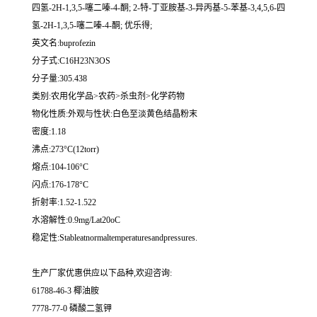
四氢-2H-1,3,5-噻二嗪-4-酮; 2-特-丁亚胺基-3-异丙基-5-苯基-3,4,5,6-四
氢-2H-1,3,5-噻二嗪-4-酮; 优乐得;
英文名:buprofezin
分子式:C16H23N3OS
分子量:305.438
类别:农用化学品>农药>杀虫剂>化学药物
物化性质:外观与性状:白色至淡黄色结晶粉末
密度:1.18
沸点:273°C(12torr)
熔点:104-106°C
闪点:176-178°C
折射率:1.52-1.522
水溶解性:0.9mg/Lat20oC
稳定性:Stableatnormaltemperaturesandpressures.
生产厂家优惠供应以下品种,欢迎咨询:
61788-46-3 椰油胺
7778-77-0 磷酸二氢钾