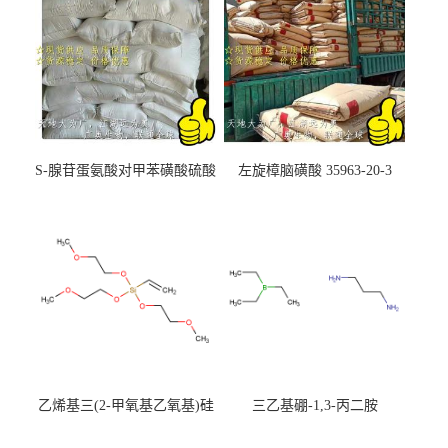
S-腺苷蛋氨酸对甲苯磺酸硫酸
左旋樟脑磺酸 35963-20-3
盐 97540-22-2
乙烯基三(2-甲氧基乙氧基)硅
三乙基硼-1,3-丙二胺
烷