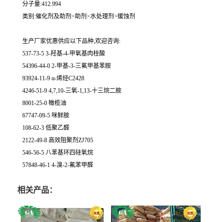
分子量:412.994
类别:催化剂及助剂>助剂>水处理剂>缓蚀剂
生产厂家优惠供应以下品种,欢迎咨询:
537-73-5 3-羟基-4-甲氧基肉桂酸
54396-44-0 2-甲基-3-三氟甲基苯胺
93924-11-9 α-烯烃C2428
4246-51-9 4,7,10-三氧-1,13-十三烷二胺
8001-25-0 橄榄油
67747-09-5 咪鲜胺
108-62-3 低聚乙醛
2122-49-8 高效阻聚剂ZJ705
546-56-5 八苯基环四硅氧烷
57848-46-1 4-溴-2-氟苯甲醛
相关产品：