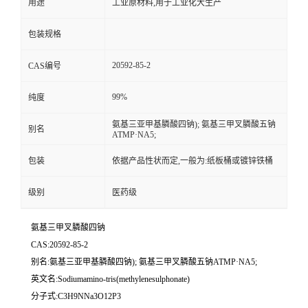
用途
工业原材料,用于工业化大生产
包装规格
20592-85-2
CAS编号
99%
纯度
氨基三亚甲基膦酸四钠); 氨基三甲叉膦酸五钠
别名
ATMP·NA5;
包装
依据产品性状而定,一般为:纸板桶或镀锌铁桶
级别
医药级
氨基三甲叉膦酸四钠
CAS:20592-85-2
别名:氨基三亚甲基膦酸四钠); 氨基三甲叉膦酸五钠ATMP·NA5;
英文名:Sodiumamino-tris(methylenesulphonate)
分子式:C3H9NNa3O12P3