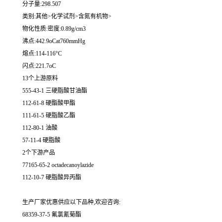
分子量:298.507
类别:其他>化学试剂>含氮有机物>
物化性质:密度:0.89g/cm3
沸点:442.9oCat760mmHg
熔点:114-116°C
闪点:221.7oC
13个上游原料
555-43-1 三硬脂酸甘油酯
112-61-8 硬酯酸甲酯
111-61-5 硬脂酸乙酯
112-80-1 油酸
57-11-4 硬脂酸
2个下游产品
77165-65-2 octadecanoylazide
112-10-7 硬脂酸异丙酯
生产厂家优惠供应以下品种,欢迎咨询:
68359-37-5 氟氯氰菊酯