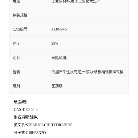
用途
工业原材料,用于工业化大生产
包装规格
4130-54-5
CAS编号
99%
纯度
别名
硬脂酸肼;
包装
依据产品性状而定,一般为:纸板桶或镀锌铁桶
级别
医药级
硬脂酰肼
CAS:4130-54-5
别名:硬脂酸肼;
英文名:STEARICACIDHYDRAZIDE
分子式:C18H38N2O