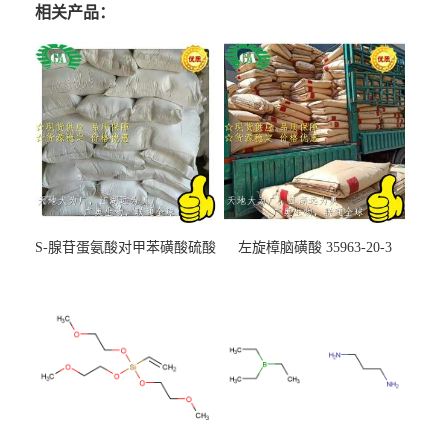
相关产品：
S-腺苷蛋氨酸对甲苯磺酸硫酸
左旋樟脑磺酸 35963-20-3
盐 97540-22-2