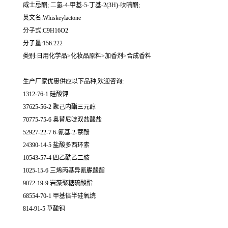
威士忌酮; 二氢-4-甲基-5-丁基-2(3H)-呋喃酮;
英文名:Whiskeylactone
分子式:C9H16O2
分子量:156.222
类别:日用化学品>化妆品原料>加香剂>合成香料
生产厂家优惠供应以下品种,欢迎咨询:
1312-76-1 硅酸钾
37625-56-2 聚己内酯三元醇
70775-75-6 奥替尼啶双盐酸盐
52927-22-7 6-氰基-2-萘酚
24390-14-5 盐酸多西环素
10543-57-4 四乙酰乙二胺
1025-15-6 三烯丙基异氰脲酸酯
9072-19-9 岩藻聚糖硫酸酯
68554-70-1 甲基倍半硅氧烷
814-91-5 草酸铜