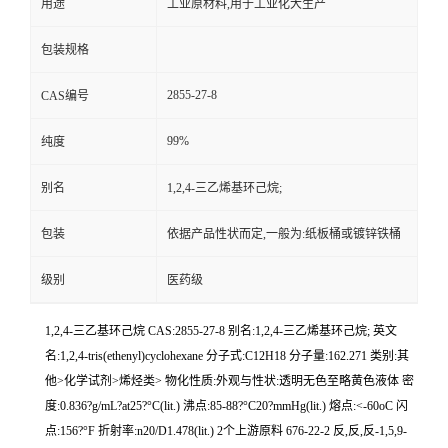
用途
工业原材料,用于工业化大生产
包装规格
2855-27-8
CAS编号
99%
纯度
别名
1,2,4-三乙烯基环己烷;
包装
依据产品性状而定,一般为:纸板桶或镀锌铁桶
级别
医药级
1,2,4-三乙基环己烷 CAS:2855-27-8 别名:1,2,4-三乙烯基环己烷; 英文
名:1,2,4-tris(ethenyl)cyclohexane 分子式:C12H18 分子量:162.271 类别:其
他>化学试剂>烯烃类> 物化性质:外观与性状:透明无色至略黄色液体 密
度:0.836?g/mL?at25?°C(lit.) 沸点:85-88?°C20?mmHg(lit.) 熔点:<-60oC 闪
点:156?°F 折射率:n20/D1.478(lit.) 2个上游原料 676-22-2 反,反,反-1,5,9-