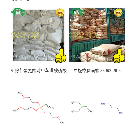
S-腺苷蛋氨酸对甲苯磺酸硫酸
左旋樟脑磺酸 35963-20-3
盐 97540-22-2