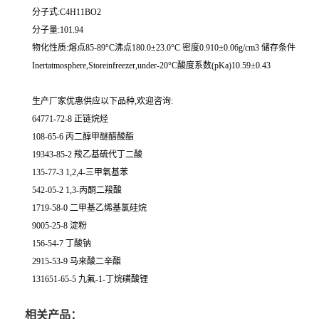
分子式:C4H11BO2
分子量:101.94
物化性质:熔点85-89°C沸点180.0±23.0°C 密度0.910±0.06g/cm3 储存条件
Inertatmosphere,Storeinfreezer,under-20°C酸度系数(pKa)10.59±0.43
生产厂家优惠供应以下品种,欢迎咨询:
64771-72-8 正链烷烃
108-65-6 丙二醇甲醚醋酸酯
19343-85-2 羧乙基硫代丁二酸
135-77-3 1,2,4-三甲氧基苯
542-05-2 1,3-丙酮二羧酸
1719-58-0 二甲基乙烯基氯硅烷
9005-25-8 淀粉
156-54-7 丁酸钠
2915-53-9 马来酸二辛酯
131651-65-5 九氟-1-丁烷磺酸锂
相关产品：